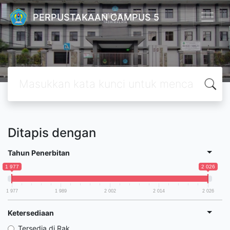
PERPUSTAKAAN CAMPUS 5
Ditapis dengan
Tahun Penerbitan
1 977
2 026
1 977
1 989
2 002
2 014
2 026
Ketersediaan
Tersedia di Rak