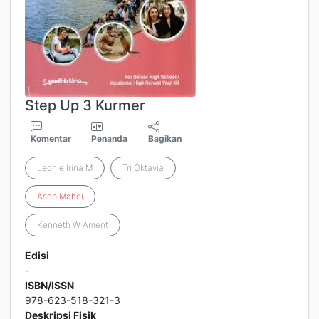
Step Up 3 Kurmer
Komentar
Penanda
Bagikan
Leonie Irina M
Tri Oktavia
Asep
Mahdi
Kenneth W Ament
Edisi
-
ISBN/ISSN
978-623-518-321-3
Deskripsi Fisik