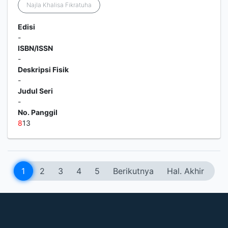
Najla Khalisa Fikratuha
Edisi
-
ISBN/ISSN
-
Deskripsi Fisik
-
Judul Seri
-
No. Panggil
8
13
1
2
3
4
5
Berikutnya
Hal. Akhir