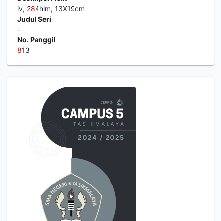
iv, 2
8
4hlm, 13X19cm
Judul Seri
-
No. Panggil
8
13