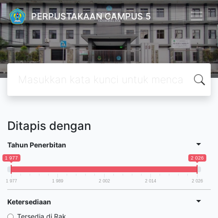
PERPUSTAKAAN CAMPUS 5
Ditapis dengan
Tahun Penerbitan
1 977
2 026
1 977
1 989
2 002
2 014
2 026
Ketersediaan
Tersedia di Rak