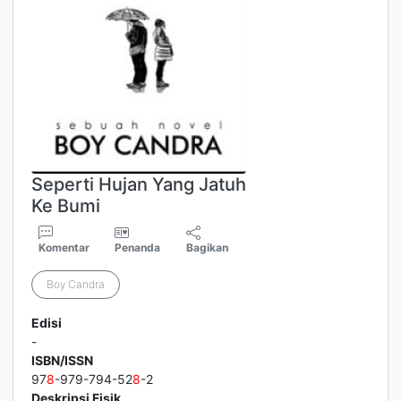
Seperti Hujan Yang Jatuh
Ke Bumi
Komentar
Penanda
Bagikan
Boy Candra
Edisi
-
ISBN/ISSN
97
8
-979-794-52
8
-2
Deskripsi Fisik