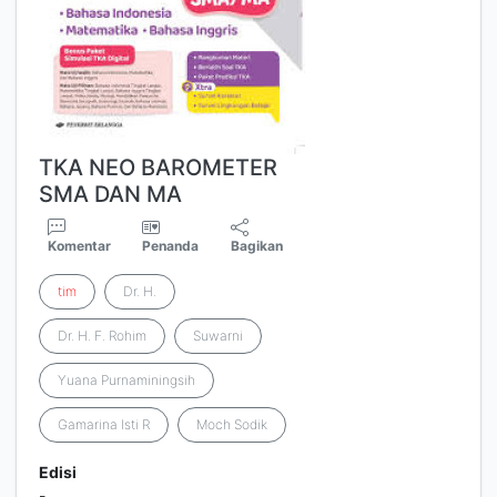
TKA NEO BAROMETER
SMA DAN MA
Komentar
Penanda
Bagikan
tim
Dr. H.
Dr. H. F. Rohim
Suwarni
Yuana Purnaminingsih
Gamarina Isti R
Moch Sodik
Edisi
-