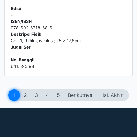
Edisi
-
ISBN/ISSN
978-602-6718-68-6
Deskripsi Fisik
Cet. 1, 92hlm, iv.: ilus.; 25 x 17,6cm
Judul Seri
-
No. Panggil
641.595.98
1
2
3
4
5
Berikutnya
Hal. Akhir