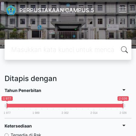
PERPUSTAKAAN CAMPUS 5
Ditapis dengan
Tahun Penerbitan
1 977
2 026
1 977
1 989
2 002
2 014
2 026
Ketersediaan
Tersedia di Rak