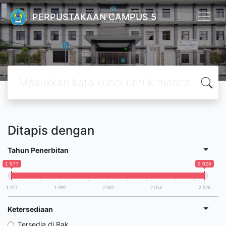
PERPUSTAKAAN CAMPUS 5
Ditapis dengan
Tahun Penerbitan
1 977
2 026
1 977
1 989
2 002
2 014
2 026
Ketersediaan
Tersedia di Rak