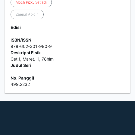
Moch
Rizky
Setiadi
Zaenal Abidin
Edisi
-
ISBN/ISSN
978-602-301-980-9
Deskripsi Fisik
Cet.1, Maret. iii, 78hlm
Judul Seri
-
No. Panggil
499.2232