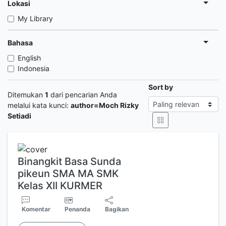
Lokasi
My Library
Bahasa
English
Indonesia
Sort by
Ditemukan
1
dari pencarian Anda
melalui kata kunci:
author=Moch Rizky
Setiadi
Binangkit Basa Sunda
pikeun SMA MA SMK
Kelas XII KURMER
Komentar
Penanda
Bagikan