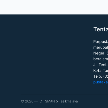
Tent
Perpus
merupa
Negeri 
beralam
Jl. Tent
Kota Ta
Telp. (
pustaka
© 2026 — ICT SMAN 5 Tasikmalaya