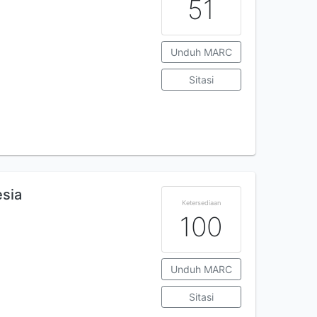
51
Unduh MARC
Sitasi
esia
Ketersediaan
100
Unduh MARC
Sitasi