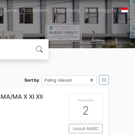
Berita
Pustakawan
Pengunjung
Area Anggota
Sort by
MA/MA X XI XII
Ketersediaan
2
Unduh MARC