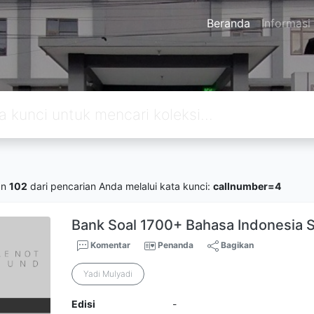
Beranda
Informasi
an
102
dari pencarian Anda melalui kata kunci:
callnumber=4
Bank Soal 1700+ Bahasa Indonesia S
Komentar
Penanda
Bagikan
Yadi Mulyadi
Edisi
-