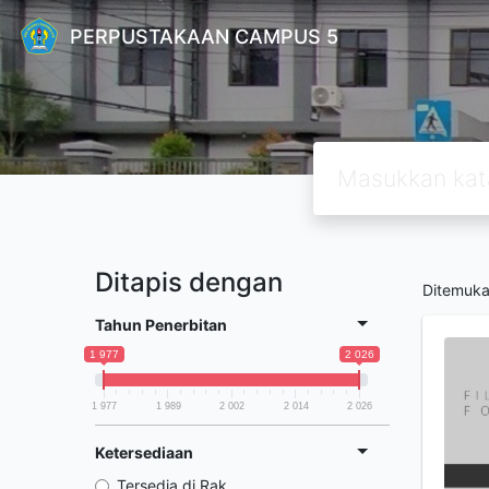
PERPUSTAKAAN CAMPUS 5
Ditapis dengan
Ditemuk
Tahun Penerbitan
1 977
2 026
1 977
1 989
2 002
2 014
2 026
Ketersediaan
Tersedia di Rak