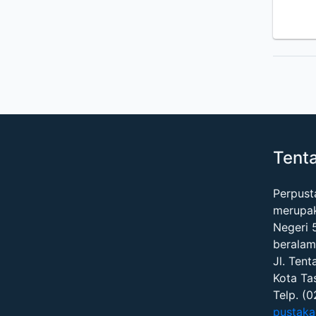
Tent
Perpus
merupa
Negeri 
beralam
Jl. Tent
Kota Ta
Telp. (
pustaka