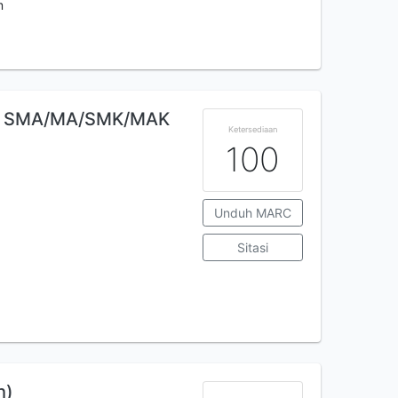
m
ris SMA/MA/SMK/MAK
Ketersediaan
100
Unduh MARC
Sitasi
h)