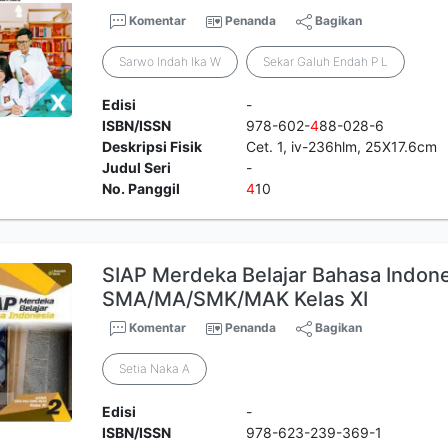
Komentar
Penanda
Bagikan
Sarwo Indah Ika W
Sekar Galuh Endah P L
Edisi
-
ISBN/ISSN
978-602-
4
88-028-6
Deskripsi Fisik
Cet. 1, iv-236hlm, 25X17.6cm
Judul Seri
-
No. Panggil
4
10
SIAP Merdeka Belajar Bahasa Indon
SMA/MA/SMK/MAK Kelas XI
Komentar
Penanda
Bagikan
Setia Naka A
Edisi
-
ISBN/ISSN
978-623-239-369-1