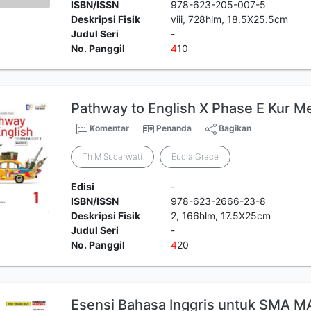
ISBN/ISSN
978-623-205-007-5
Deskripsi Fisik
viii, 728hlm, 18.5X25.5cm
Judul Seri
-
No. Panggil
4
10
Pathway to English X Phase E Kur M
Komentar
Penanda
Bagikan
Th M Sudarwati
Eudia Grace
Edisi
-
ISBN/ISSN
978-623-2666-23-8
Deskripsi Fisik
2, 166hlm, 17.5X25cm
Judul Seri
-
No. Panggil
4
20
Esensi Bahasa Inggris untuk SMA M