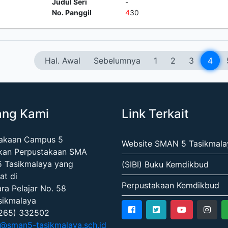
Judul Seri
-
No. Panggil
4
30
Hal. Awal
Sebelumnya
1
2
3
4
ang Kami
Link Terkait
takaan Campus 5
Website SMAN 5 Tasikmala
kan Perpustakaan SMA
5 Tasikmalaya yang
(SIBI) Buku Kemdikbud
at di
Perpustakaan Kemdikbud
ara Pelajar No. 58
sikmalaya
0265) 332502
@sman5-tasikmalaya.sch.id