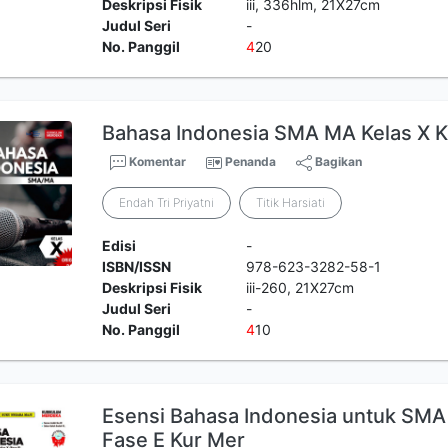
Deskripsi Fisik
iii, 336hlm, 21X27cm
Judul Seri
-
No. Panggil
4
20
Bahasa Indonesia SMA MA Kelas X 
Komentar
Penanda
Bagikan
Endah Tri Priyatni
Titik Harsiati
Edisi
-
ISBN/ISSN
978-623-3282-58-1
Deskripsi Fisik
iii-260, 21X27cm
Judul Seri
-
No. Panggil
4
10
Esensi Bahasa Indonesia untuk SM
Fase E Kur Mer