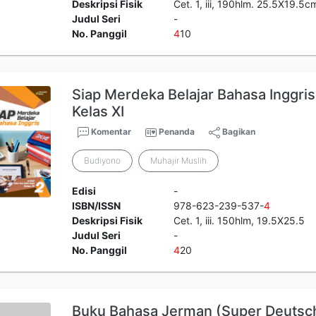
Deskripsi Fisik
Cet. 1, iii, 190hlm. 25.5X19.5c
Judul Seri
-
No. Panggil
4
10
Siap Merdeka Belajar Bahasa Ingg
Kelas XI
Komentar
Penanda
Bagikan
Budiyono
Muhajir Muslih
Edisi
-
ISBN/ISSN
978-623-239-537-
4
Deskripsi Fisik
Cet. 1, iii. 150hlm, 19.5X25.5
Judul Seri
-
No. Panggil
4
20
Buku Bahasa Jerman (Super Deutsc