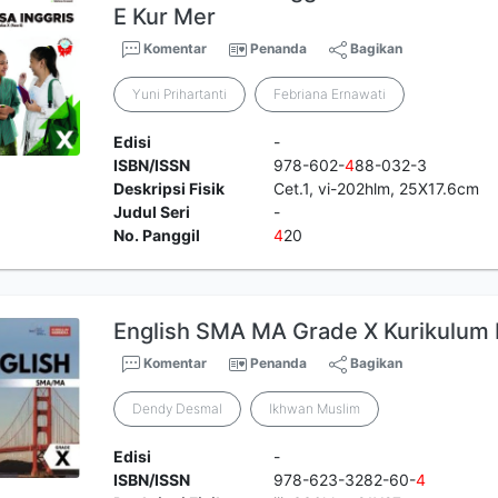
E Kur Mer
Komentar
Penanda
Bagikan
Yuni Prihartanti
Febriana Ernawati
Edisi
-
ISBN/ISSN
978-602-
4
88-032-3
Deskripsi Fisik
Cet.1, vi-202hlm, 25X17.6cm
Judul Seri
-
No. Panggil
4
20
English SMA MA Grade X Kurikulum
Komentar
Penanda
Bagikan
Dendy Desmal
Ikhwan Muslim
Edisi
-
ISBN/ISSN
978-623-3282-60-
4