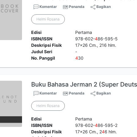
Komentar
Penanda
Bagikan
Helmi Rosana
Edisi
Pertama
ISBN/ISSN
978-602-
4
86-595-5
Deskripsi Fisik
17x26 Cm., 216 hlm.
Judul Seri
-
No. Panggil
4
30
Buku Bahasa Jerman 2 (Super Deut
Komentar
Penanda
Bagikan
Helmi Rosana
Edisi
Pertama
ISBN/ISSN
978-602-
4
86-595-2
Deskripsi Fisik
17x26 Cm., 2
4
6 hlm.