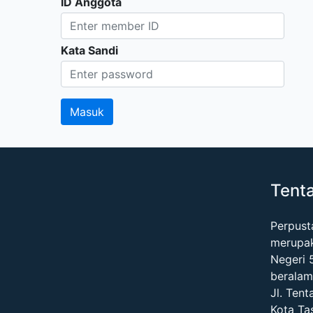
ID Anggota
Kata Sandi
Tent
Perpus
merupa
Negeri 
beralam
Jl. Tent
Kota Ta